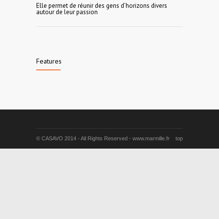
Elle permet de réunir des gens d’horizons divers
autour de leur passion
Features
© CASAVO 2014 - All Rights Reserved - www.marmille.fr
top