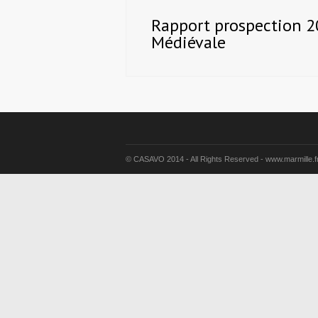
Rapport prospection 201
Médiévale
© CASAVO 2014 - All Rights Reserved - www.marmille.f