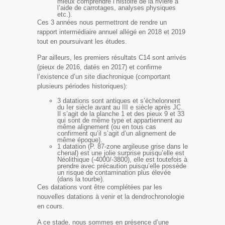
mieux comprendre l’histoire de la rivière à
l’aide de carrotages, analyses physiques
etc.).
Ces 3 années nous permettront de rendre un
rapport intermédiaire annuel allégé en 2018 et 2019
tout en poursuivant les études.
Par ailleurs, les premiers résultats C14 sont arrivés
(pieux de 2016, datés en 2017) et confirme
l’existence d’un site diachronique (comportant
plusieurs périodes historiques):
3 datations sont antiques et s’échelonnent
du I
er
siècle avant au III e siècle après JC.
Il s’agit de la planche 1 et des pieux 9 et 33
qui sont de même type et appartiennent au
même alignement (ou en tous cas
confirment qu’il s’agit d’un alignement de
même époque).
1 datation (P. 87-zone argileuse grise dans le
chenal) est une jolie surprise puisqu’elle est
Néolithique (-4000/-3800), elle est toutefois à
prendre avec précaution puisqu’elle possède
un risque de contamination plus élevée
(dans la tourbe).
Ces datations vont être complétées par les
nouvelles datations à venir et la dendrochronologie
en cours.
A ce stade, nous sommes en présence d’une