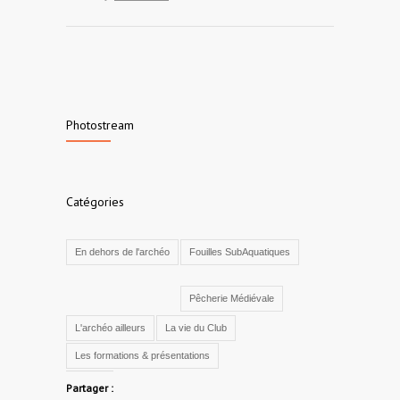
Photostream
Catégories
En dehors de l'archéo
Fouilles SubAquatiques
Pêcherie Médiévale
L'archéo ailleurs
La vie du Club
Les formations & présentations
Partager :