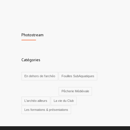
Photostream
Catégories
En dehors de l'archéo
Fouilles SubAquatiques
Pêcherie Médiévale
L'archéo ailleurs
La vie du Club
Les formations & présentations